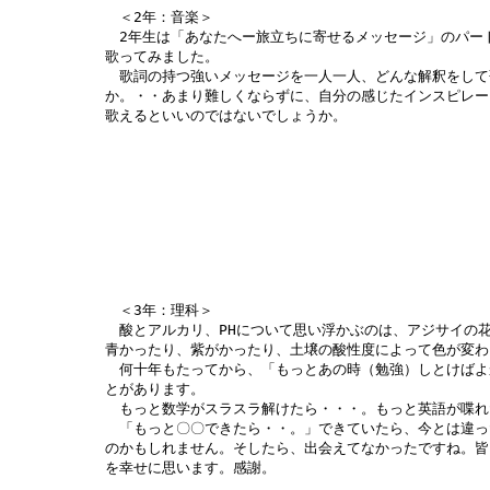
＜2年：音楽＞
2年生は「あなたへー旅立ちに寄せるメッセージ」のパー
歌ってみました。
歌詞の持つ強いメッセージを一人一人、どんな解釈をして
か。・・あまり難しくならずに、自分の感じたインスピレー
歌えるといいのではないでしょうか。
＜3年：理科＞
酸とアルカリ、PHについて思い浮かぶのは、アジサイの
青かったり、紫がかったり、土壌の酸性度によって色が変わ
何十年もたってから、「もっとあの時（勉強）しとけばよ
とがあります。
もっと数学がスラスラ解けたら・・・。もっと英語が喋れ
「もっと〇〇できたら・・。」できていたら、今とは違っ
のかもしれません。そしたら、出会えてなかったですね。皆
を幸せに思います。感謝。