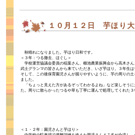
１０月１２日 芋ほり
秋晴れになりました。芋ほり日和です。
＜３年：つる撤去、ほぐし＞
学校運営協議会委員の稲葉さん、櫛池農業振興会から高木さん
武士グランマの皆さんから来ていただき、いざ芋ほり。３年生は
そして、この後保育園児さんが掘りやすいように、芋の周りの土
ました。
「ちょっと見えた方があるぞってわかるよね」など楽しそうに
た。周りに散らかったつるや草も丁寧に運んで処理してくれた３
＜１・２年：園児さんと芋ほり＞
中学校の駐車場で避難訓練を終えた園児さん４７名が合流し、